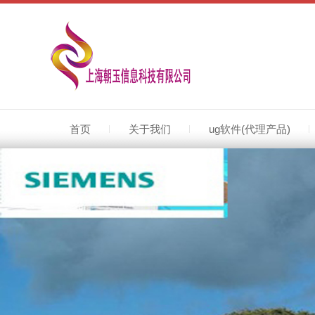
上海朝玉是ug代理商,nx代理商,立足上海(ug代理商)服务全国(nx代理商),常州ug代理商,无锡ug代理商,提供正版ug软件,nx软件,代理商电话021-50395629.代理销售正版ug软件,nx软件同时提供ug软件培训,ug双色模模具设计培训服务021-503956
首页
关于我们
ug软件(代理产品)