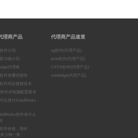
ge代理商产品
代理商产品速查
ge软件介绍
ug软件(代理产品)
软件新功能介绍
proe软件(代理产品)
edge代理商
CATIA软件(代理产品)
dge软件有哪些模块
solidedge(代理产品)
dge软件同步建模技术
dge软件对电脑配置要求
件可以替代SolidWorks
SolidWorks软件有什么
较
dge软件价格，报价，
e软件多少钱一套