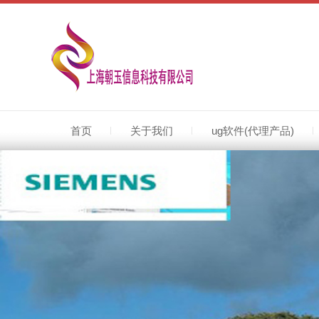
上海朝玉是proe代理商,creo代理商,立足上海(proe代理商)服务全国(creo代理商),常州proe代理商,无锡creo代理商,提供正版proe软件,creo软件,代理商电话021-50395629.代理销售正版proe软件,creo软件同时提供proe软件培训,proe双色模模具设计培训服务021-50395629
首页
关于我们
ug软件(代理产品)