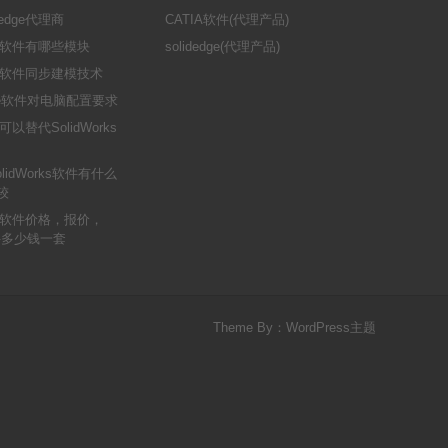
edge代理商
CATIA软件(代理产品)
dge软件有哪些模块
solidedge(代理产品)
dge软件同步建模技术
dge软件对电脑配置要求
件可以替代SolidWorks
SolidWorks软件有什么
较
dge软件价格，报价，
e软件多少钱一套
Theme By：
WordPress主题