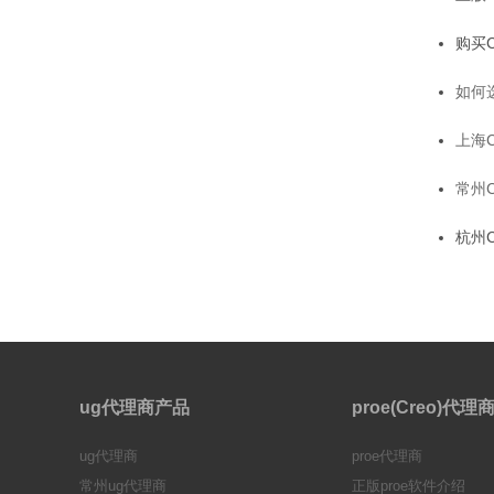
购买C
如何选
上海C
常州C
杭州C
ug代理商产品
proe(Creo)代
ug代理商
proe代理商
常州ug代理商
正版proe软件介绍